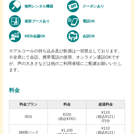
無料レンタル機器
クーポンあり
個室ブースあり
電話OK
WEB会議OK
会話OK
※アルコールの持ち込み及び飲酒は一切禁止しております。
※全席にて会話、携帯電話の使用、オンライン通話OKです
が、声の大きさなどは他のご利用者様にご配慮お願いいたし
ます。
料金
料金プラン
料金
超過料金
¥110
¥220
30分
（税込¥121）
（税込¥242）
/15分
¥110
¥1,100
3時間パック
（税込¥121）