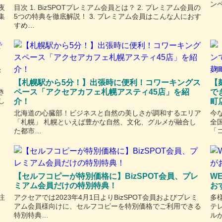
ン
夜
目次 1. BizSPOTプレミアム会員とは？ 2. プレミアム会員の
集
5つの特典を徹底解説！ 3. プレミアム会員はこんな人におす
すめ…
き
【札幌駅から5分！】出張時に便利！コワーキングス
【
き
ペース「アクセアカフェ札幌アスティ45店」を紹
で
し
介！
町
北海道の心臓部！ビジネスと自然の美しさが調和するエリア
今
「札幌」 札幌といえば豊かな自然、文化、グルメが融合し
全
た都市…
「
【セルフコピーが特別価格に】BizSPOT会員、プレ
W
ミアム会員だけの特別特典！
お
注
アクセアでは2023年4月1日よりBizSPOT会員およびプレミ
多
アム会員様向けに、セルフコピーを特別価格でご利用できる
テ
特別特典…
ル