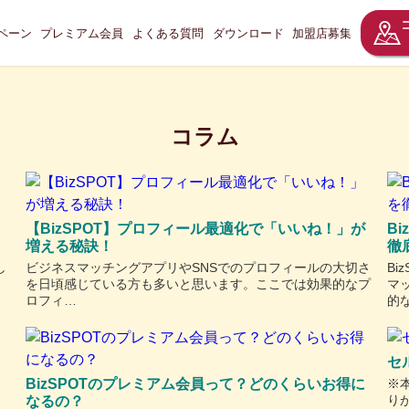
ペーン
プレミアム会員
よくある質問
ダウンロード
加盟店募集
コラム
」
【BizSPOT】プロフィール最適化で「いいね！」が
B
増える秘訣！
徹
し
ビジネスマッチングアプリやSNSでのプロフィールの大切さ
Bi
を日頃感じている方も多いと思います。ここでは効果的なプ
マ
ロフィ…
的
セ
！
BizSPOTのプレミアム会員って？どのくらいお得に
※
り
なるの？