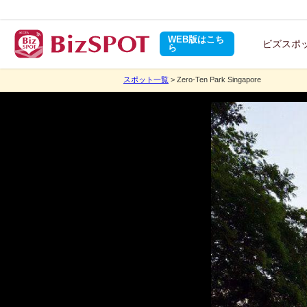
WEB版はこち
ビズスポ
ら
スポット一覧
> Zero-Ten Park Singapore