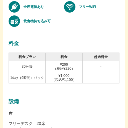
全席電源あり
フリーWiFi
飲食物持ち込み可
料金
料金プラン
料金
超過料金
¥200
30分毎
-
（税込¥220）
¥1,000
1day（9時間）パック
-
（税込¥1,100）
設備
席
フリーデスク 20席