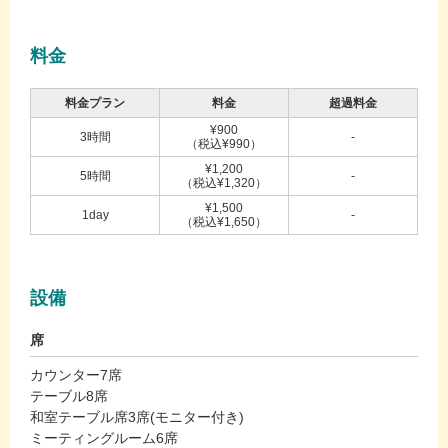
料金
料金プラン
料金
超過料金
¥900
3時間
-
（税込¥990）
¥1,200
5時間
-
（税込¥1,320）
¥1,500
1day
-
（税込¥1,650）
設備
席
カウンター7席
テーブル8席
和室テーブル席3席(モニター付き)
ミーティングルーム6席