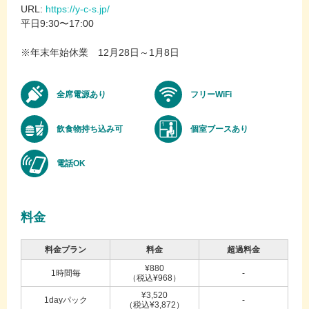
URL:
https://y-c-s.jp/
平日9:30〜17:00
※年末年始休業 12月28日～1月8日
全席電源あり
フリーWiFi
飲食物持ち込み可
個室ブースあり
電話OK
料金
料金プラン
料金
超過料金
¥880
1時間毎
-
（税込¥968）
¥3,520
1dayパック
-
（税込¥3,872）