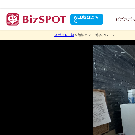
WEB版はこち
ビズスポ
ら
スポット一覧
> 勉強カフェ 博多プレース