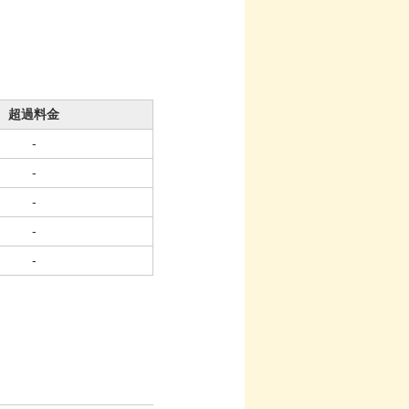
超過料金
-
-
-
-
-