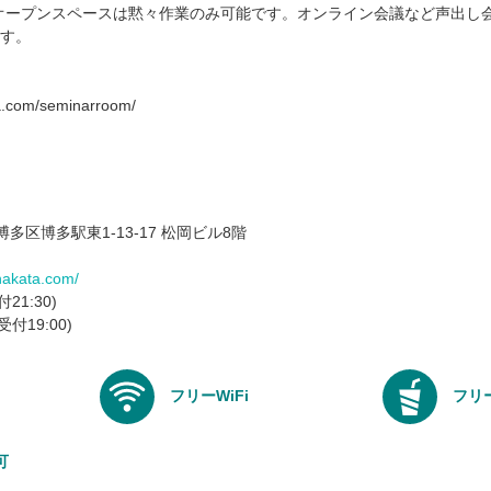
できるオープンスペースは黙々作業のみ可能です。オンライン会議など声出
す。
ta.com/seminarroom/
市博多区博多駅東1-13-17 松岡ビル8階
hakata.com/
付21:30)
受付19:00)
フリーWiFi
フリ
可