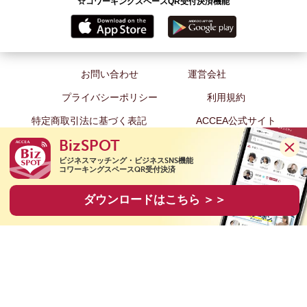
☆コワーキングスペースQR受付決済機能
お問い合わせ
運営会社
プライバシーポリシー
利用規約
特定商取引法に基づく表記
ACCEA公式サイト
BizSPOT
ビジネスマッチング・ビジネスSNS機能

コワーキングスペースQR受付決済
Copyright(C) 2020 ACCEA Co., Ltd. All Rights Reserved.
ダウンロードはこちら ＞＞