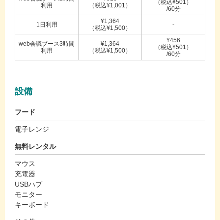
（税込¥501）
利用
（税込¥1,001）
/60分
¥1,364
1日利用
-
（税込¥1,500）
¥456
web会議ブース3時間
¥1,364
（税込¥501）
利用
（税込¥1,500）
/60分
設備
フード
電子レンジ
無料レンタル
マウス
充電器
USBハブ
モニター
キーボード