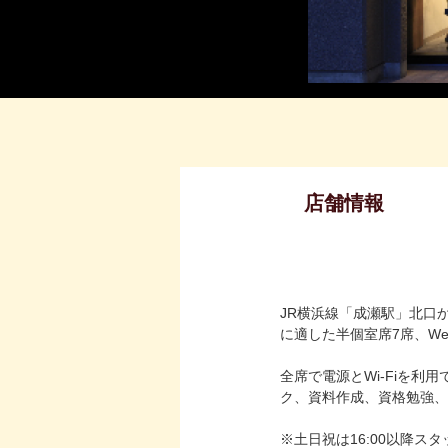
店舗情報
JR横浜線「成瀬駅」北口
に適した半個室席7席、W
全席で電源とWi-Fiを
ク、資料作成、資格勉強、
※土日祝は16:00以降ス