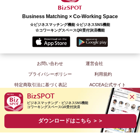
Business Matching × Co-Working Space
☆ビジネスマッチング機能 ☆ビジネスSNS機能
☆コワーキングスペースQR受付決済機能
お問い合わせ
運営会社
プライバシーポリシー
利用規約
特定商取引法に基づく表記
ACCEA公式サイト
BizSPOT
ビジネスマッチング・ビジネスSNS機能

コワーキングスペースQR受付決済
Copyright(C) 2020 ACCEA Co., Ltd. All Rights Reserved.
ダウンロードはこちら ＞＞