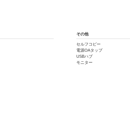
その他
セルフコピー
電源OAタップ
USBハブ
モニター