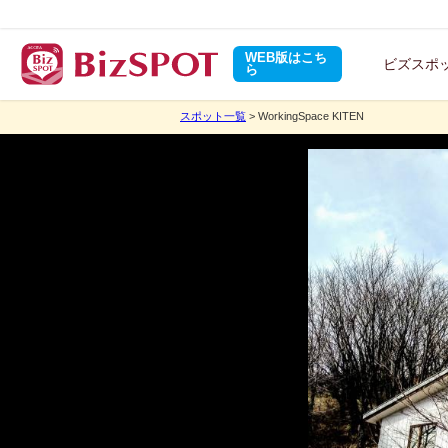
WEB版はこち
ビズスポ
ら
スポット一覧
> WorkingSpace KITEN