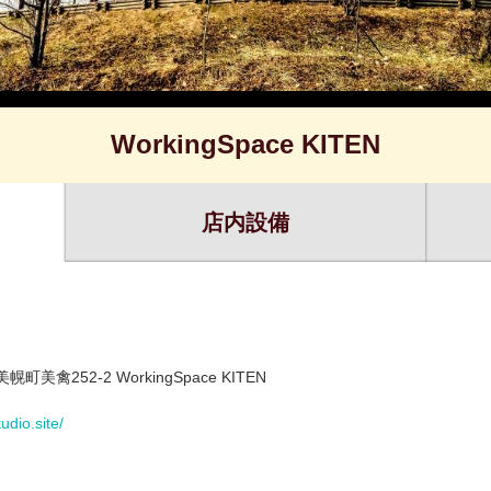
WorkingSpace KITEN
店内設備
町美禽252-2 WorkingSpace KITEN
tudio.site/