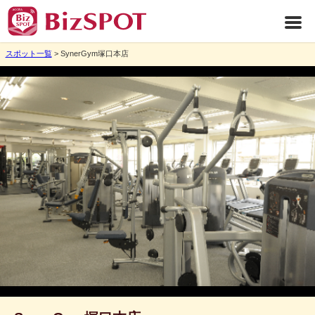
スポット一覧
> SynerGym塚口本店