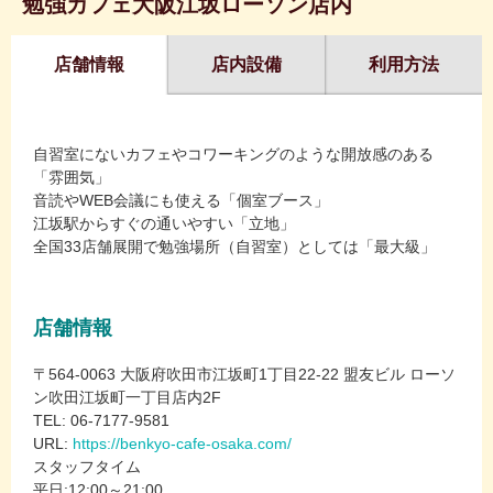
勉強カフェ大阪江坂ローソン店内
店舗情報
店内設備
利用方法
自習室にないカフェやコワーキングのような開放感のある
「雰囲気」
音読やWEB会議にも使える「個室ブース」
江坂駅からすぐの通いやすい「立地」
全国33店舗展開で勉強場所（自習室）としては「最大級」
店舗情報
〒564-0063 大阪府吹田市江坂町1丁目22-22 盟友ビル ローソ
ン吹田江坂町一丁目店内2F
TEL: 06-7177-9581
URL:
https://benkyo-cafe-osaka.com/
スタッフタイム
平日:12:00～21:00