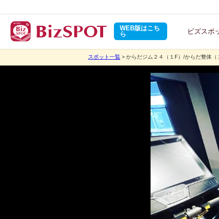
WEB版はこち
ビズスポ
ら
スポット一覧
> からだジム２４（１F）/からだ整体（