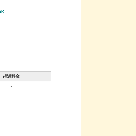
OK
超過料金
-