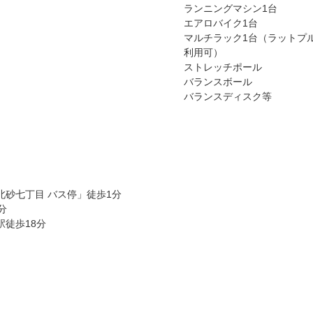
ランニングマシン1台
エアロバイク1台
マルチラック1台（ラットプ
利用可）
ストレッチポール
バランスボール
バランスディスク等
北砂七丁目 バス停」徒歩1分
分
駅徒歩18分