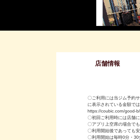
店舗情報
〇ご利用には当ジム予約サ
に表示されている金額ではな
https://coubic.com/good-
〇初回ご利用時には店舗に
〇アプリ上空席の場合でも
〇利用開始後であっても安
〇利用開始は毎時0分・3