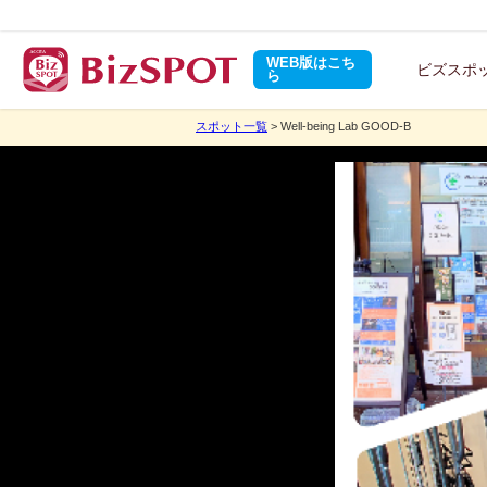
WEB版はこち
ビズスポ
ら
スポット一覧
> Well-being Lab GOOD-B