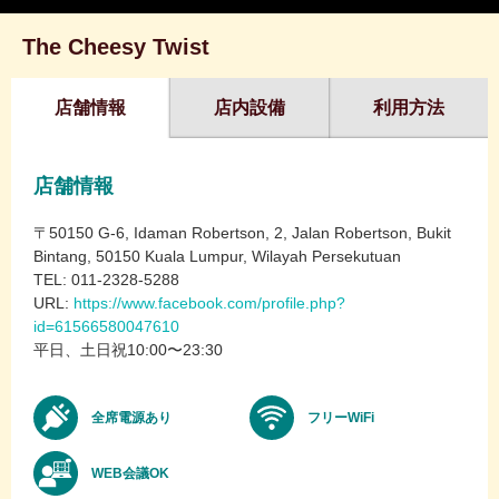
The Cheesy Twist
店舗情報
店内設備
利用方法
店舗情報
〒50150 G-6, Idaman Robertson, 2, Jalan Robertson, Bukit
Bintang, 50150 Kuala Lumpur, Wilayah Persekutuan
TEL: 011-2328-5288
URL:
https://www.facebook.com/profile.php?
id=61566580047610
平日、土日祝10:00〜23:30
全席電源あり
フリーWiFi
WEB会議OK